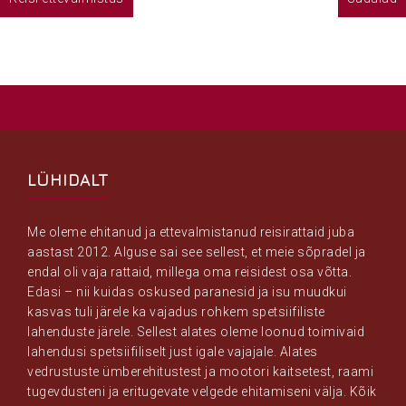
LÜHIDALT
Me oleme ehitanud ja ettevalmistanud reisirattaid juba
aastast 2012. Alguse sai see sellest, et meie sõpradel ja
endal oli vaja rattaid, millega oma reisidest osa võtta.
Edasi – nii kuidas oskused paranesid ja isu muudkui
kasvas tuli järele ka vajadus rohkem spetsiifiliste
lahenduste järele. Sellest alates oleme loonud toimivaid
lahendusi spetsiifiliselt just igale vajajale. Alates
vedrustuste ümberehitustest ja mootori kaitsetest, raami
tugevdusteni ja eritugevate velgede ehitamiseni välja. Kõik