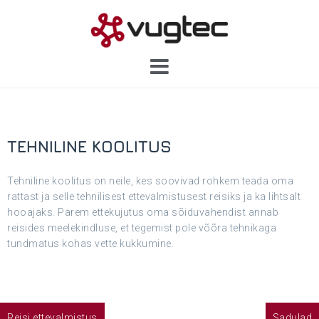
Skip
to
content
TEHNILINE KOOLITUS
Tehniline koolitus on neile, kes soovivad rohkem teada oma
rattast ja selle tehnilisest ettevalmistusest reisiks ja ka lihtsalt
hooajaks. Parem ettekujutus oma sõiduvahendist annab
reisides meelekindluse, et tegemist pole võõra tehnikaga
tundmatus kohas vette kukkumine.
Navigeerimine
Reisi ettevalmistus
Sadulad